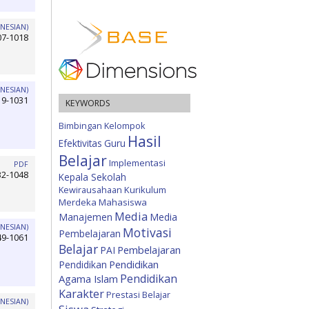
NESIAN)
07-1018
NESIAN)
19-1031
KEYWORDS
Bimbingan Kelompok
Hasil
Efektivitas
Guru
Belajar
Implementasi
PDF
32-1048
Kepala Sekolah
Kewirausahaan
Kurikulum
Merdeka
Mahasiswa
Media
Manajemen
Media
NESIAN)
Motivasi
Pembelajaran
49-1061
Belajar
Pembelajaran
PAI
Pendidikan
Pendidikan
Pendidikan
Agama Islam
Karakter
Prestasi Belajar
NESIAN)