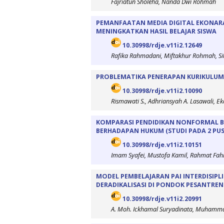
Fajriatun Sholeha, Nanda Dwi Rohmah
PEMANFAATAN MEDIA DIGITAL EKONAR
MENINGKATKAN HASIL BELAJAR SISWA
10.30998/rdje.v11i2.12649
Rafika Rahmadani, Miftakhur Rohmah, Sit
PROBLEMATIKA PENERAPAN KURIKULUM 
10.30998/rdje.v11i2.10090
Rismawati S., Adhriansyah A. Lasawali, E
KOMPARASI PENDIDIKAN NONFORMAL BA
BERHADAPAN HUKUM (STUDI PADA 2 PUSA
10.30998/rdje.v11i2.10151
Imam Syafei, Mustofa Kamil, Rahmat Fah
MODEL PEMBELAJARAN PAI INTERDISIPL
DERADIKALISASI DI PONDOK PESANTRE
10.30998/rdje.v11i2.20991
A. Moh. Ickhamal Suryadinata, Muhamm