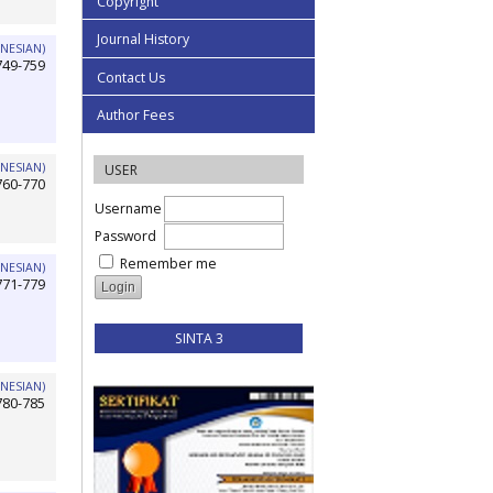
Copyright
Journal History
NESIAN)
749-759
Contact Us
Author Fees
NESIAN)
USER
760-770
Username
Password
Remember me
NESIAN)
771-779
SINTA 3
NESIAN)
780-785