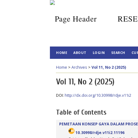
RESE
HOME
ABOUT
LOGIN
SEARCH
CU
Home
>
Archives
>
Vol 11, No 2 (2025)
Vol 11, No 2 (2025)
DOI:
http://dx.doi.org/10.30998/rdje.v11i2
Table of Contents
PEMETAAN KONSEP GAYA DALAM PROSES
10.30998/rdje.v11i2.11196