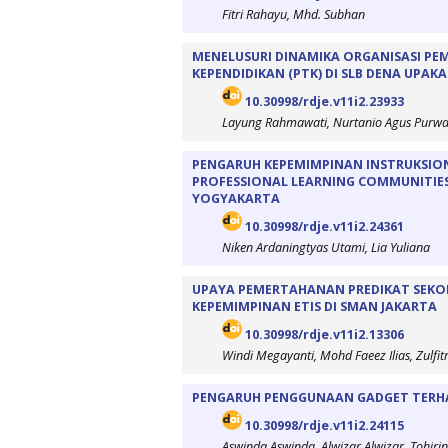
Fitri Rahayu, Mhd. Subhan
MENELUSURI DINAMIKA ORGANISASI PE
KEPENDIDIKAN (PTK) DI SLB DENA UPAK
10.30998/rdje.v11i2.23933
Layung Rahmawati, Nurtanio Agus Purw
PENGARUH KEPEMIMPINAN INSTRUKSION
PROFESSIONAL LEARNING COMMUNITIES
YOGYAKARTA
10.30998/rdje.v11i2.24361
Niken Ardaningtyas Utami, Lia Yuliana
UPAYA PEMERTAHANAN PREDIKAT SEKO
KEPEMIMPINAN ETIS DI SMAN JAKARTA
10.30998/rdje.v11i2.13306
Windi Megayanti, Mohd Faeez Ilias, Zulfit
PENGARUH PENGGUNAAN GADGET TERHAD
10.30998/rdje.v11i2.24115
Aswinda Aswinda, Alwizar Alwizar, Tohirin