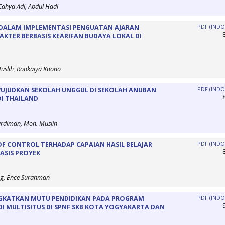
Cahya Adi, Abdul Hadi
 DALAM IMPLEMENTASI PENGUATAN AJARAN
PDF (INDO
KTER BERBASIS KEARIFAN BUDAYA LOKAL DI
uslih, Rookaiya Koono
WUJUDKAN SEKOLAH UNGGUL DI SEKOLAH ANUBAN
PDF (INDO
I THAILAND
ardiman, Moh. Muslih
OF CONTROL TERHADAP CAPAIAN HASIL BELAJAR
PDF (INDO
ASIS PROYEK
g, Ence Surahman
GKATKAN MUTU PENDIDIKAN PADA PROGRAM
PDF (INDO
DI MULTISITUS DI SPNF SKB KOTA YOGYAKARTA DAN