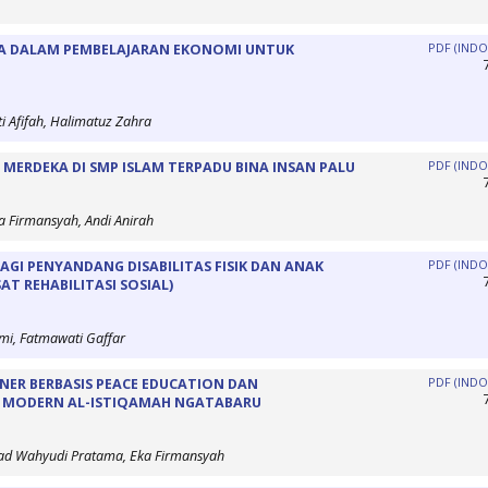
A DALAM PEMBELAJARAN EKONOMI UNTUK
PDF (INDO
i Afifah, Halimatuz Zahra
MERDEKA DI SMP ISLAM TERPADU BINA INSAN PALU
PDF (INDO
ka Firmansyah, Andi Anirah
GI PENYANDANG DISABILITAS FISIK DAN ANAK
PDF (INDO
T REHABILITASI SOSIAL)
mi, Fatmawati Gaffar
INER BERBASIS PEACE EDUCATION DAN
PDF (INDO
N MODERN AL-ISTIQAMAH NGATABARU
ad Wahyudi Pratama, Eka Firmansyah