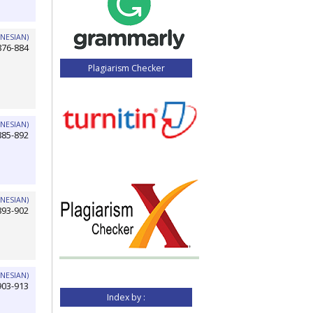
NESIAN)
876-884
Plagiarism Checker
NESIAN)
885-892
NESIAN)
893-902
NESIAN)
903-913
Index by :