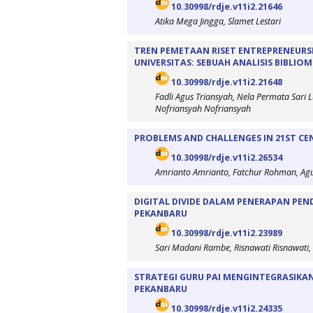
10.30998/rdje.v11i2.21646
Atika Mega Jingga, Slamet Lestari
TREN PEMETAAN RISET ENTREPRENEURS
UNIVERSITAS: SEBUAH ANALISIS BIBLIOM
10.30998/rdje.v11i2.21648
Fadli Agus Triansyah, Nela Permata Sari Lu
Nofriansyah Nofriansyah
PROBLEMS AND CHALLENGES IN 21ST CE
10.30998/rdje.v11i2.26534
Amrianto Amrianto, Fatchur Rohman, Ag
DIGITAL DIVIDE DALAM PENERAPAN PEN
PEKANBARU
10.30998/rdje.v11i2.23989
Sari Madani Rambe, Risnawati Risnawati, 
STRATEGI GURU PAI MENGINTEGRASIKAN 
PEKANBARU
10.30998/rdje.v11i2.24335