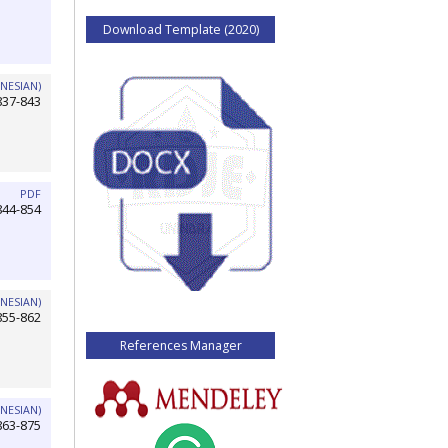
Download Template (2020)
NESIAN)
837-843
PDF
844-854
NESIAN)
855-862
References Manager
NESIAN)
863-875