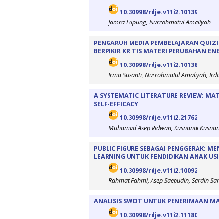
10.30998/rdje.v11i2.10139
Jamra Lapung, Nurrohmatul Amaliyah
PENGARUH MEDIA PEMBELAJARAN QUIZ
BERPIKIR KRITIS MATERI PERUBAHAN ENE
10.30998/rdje.v11i2.10138
Irma Susanti, Nurrohmatul Amaliyah, Irdal
A SYSTEMATIC LITERATURE REVIEW: M
SELF-EFFICACY
10.30998/rdje.v11i2.21762
Muhamad Asep Ridwan, Kusnandi Kusnan
PUBLIC FIGURE SEBAGAI PENGGERAK: M
LEARNING UNTUK PENDIDIKAN ANAK USI
10.30998/rdje.v11i2.10092
Rahmat Fahmi, Asep Saepudin, Sardin Sar
ANALISIS SWOT UNTUK PENERIMAAN MAH
10.30998/rdje.v11i2.11180