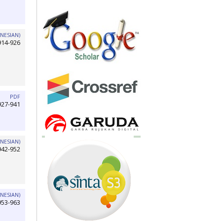
NESIAN)
914-926
PDF
927-941
NESIAN)
942-952
NESIAN)
953-963