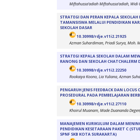
Miftahussa’adiah Miftahussa’adiah, Widi 
STRATEGI DAN PERAN KEPALA SEKOLAH
TAMANSISWA MELALUI PENDIDIKAN KARA
SEKOLAH DASAR
10.30998/rdje.v11i2.21925
Azman Suhardiman, Priadi Surya, Moh. M
STRATEGI KEPALA SEKOLAH DALAM ME
RANONG DAN SEKOLAH CHATCHALERM D
10.30998/rdje.v11i2.22250
Rookaiya Koono, Lia Yuliana, Azman Suh
PENGARUH JENIS FEEDBACK DAN LOCUS 
PROSEDURAL PADA PEMBELAJARAN BERB
10.30998/rdje.v11i2.27110
Khoirul Muanam, Made Duananda Degen
MANAJEMEN KURIKULUM DALAM MENIN
PENDIDIKAN KESETARAAN PAKET C (STU
SPNF SKB KOTA SURAKARTA)