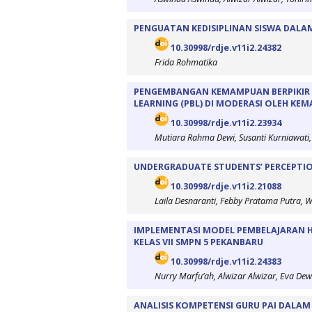
PENGUATAN KEDISIPLINAN SISWA DALAM
10.30998/rdje.v11i2.24382
Frida Rohmatika
PENGEMBANGAN KEMAMPUAN BERPIKIR K
LEARNING (PBL) DI MODERASI OLEH K
10.30998/rdje.v11i2.23934
Mutiara Rahma Dewi, Susanti Kurniawati,
UNDERGRADUATE STUDENTS’ PERCEPTIO
10.30998/rdje.v11i2.21088
Laila Desnaranti, Febby Pratama Putra, W
IMPLEMENTASI MODEL PEMBELAJARAN HO
KELAS VII SMPN 5 PEKANBARU
10.30998/rdje.v11i2.24383
Nurry Marfu’ah, Alwizar Alwizar, Eva Dew
ANALISIS KOMPETENSI GURU PAI DALA