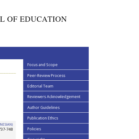
L OF EDUCATION
Focus and Scope
Peer-Review Process
Editorial Team
Reviewers Acknowledgement
Author Guidelines
Publication Ethics
NESIAN)
Policies
737-748