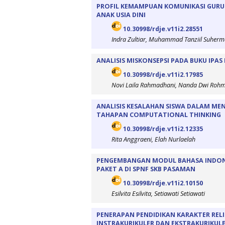
PROFIL KEMAMPUAN KOMUNIKASI GURU
ANAK USIA DINI
10.30998/rdje.v11i2.28551
Indra Zultiar, Muhammad Tanziil Suherman
ANALISIS MISKONSEPSI PADA BUKU IPAS
10.30998/rdje.v11i2.17985
Novi Laila Rahmadhani, Nanda Dwi Roh
ANALISIS KESALAHAN SISWA DALAM MEN
TAHAPAN COMPUTATIONAL THINKING
10.30998/rdje.v11i2.12335
Rita Anggraeni, Elah Nurlaelah
PENGEMBANGAN MODUL BAHASA INDONES
PAKET A DI SPNF SKB PASAMAN
10.30998/rdje.v11i2.10150
Esilvita Esilvita, Setiawati Setiawati
PENERAPAN PENDIDIKAN KARAKTER RELI
INSTRAKURIKULER DAN EKSTRAKURIKULER